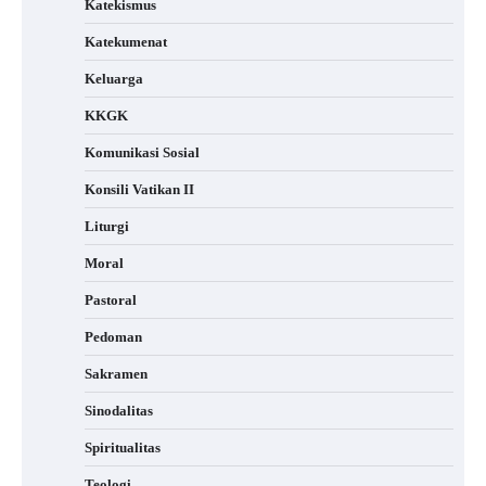
Katekismus
Katekumenat
Keluarga
KKGK
Komunikasi Sosial
Konsili Vatikan II
Liturgi
Moral
Pastoral
Pedoman
Sakramen
Sinodalitas
Spiritualitas
Teologi