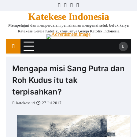
Skip
Facebook
Instagram
Twitter
YouTube
to
Katekese Indonesia
content
Mempelajari dan memperdalam pemahaman mengenai seluk beluk karya
Katekese Gereja Katolik, khususnya Gereja Katolik Indonesia
Mengapa misi Sang Putra dan
Roh Kudus itu tak
terpisahkan?
katekese.id
27 Jul 2017