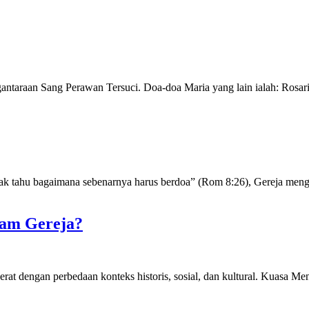
taraan Sang Perawan Tersuci. Doa-doa Maria yang lain ialah: Rosario,
dak tahu bagaimana sebenarnya harus berdoa” (Rom 8:26), Gereja men
lam Gereja?
at dengan perbedaan konteks historis, sosial, dan kultural. Kuasa M