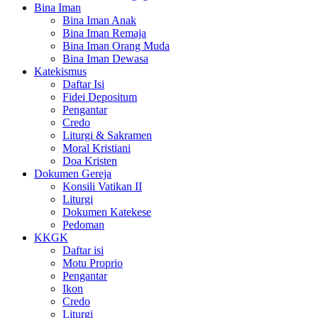
Bina Iman
Bina Iman Anak
Bina Iman Remaja
Bina Iman Orang Muda
Bina Iman Dewasa
Katekismus
Daftar Isi
Fidei Depositum
Pengantar
Credo
Liturgi & Sakramen
Moral Kristiani
Doa Kristen
Dokumen Gereja
Konsili Vatikan II
Liturgi
Dokumen Katekese
Pedoman
KKGK
Daftar isi
Motu Proprio
Pengantar
Ikon
Credo
Liturgi