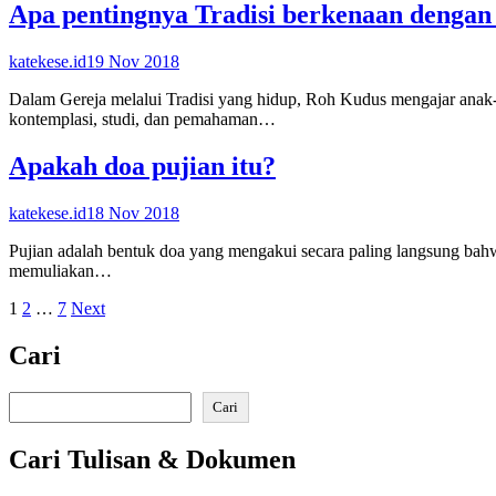
Apa pentingnya Tradisi berkenaan dengan
katekese.id
19 Nov 2018
Dalam Gereja melalui Tradisi yang hidup, Roh Kudus mengajar anak-a
kontemplasi, studi, dan pemahaman…
Apakah doa pujian itu?
katekese.id
18 Nov 2018
Pujian adalah bentuk doa yang mengakui secara paling langsung bahw
memuliakan…
Posts
1
2
…
7
Next
pagination
Cari
Search
Cari
Cari Tulisan & Dokumen