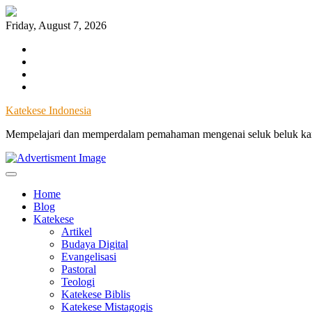
Skip
to
Friday, August 7, 2026
content
Facebook
Instagram
Twitter
YouTube
Katekese Indonesia
Mempelajari dan memperdalam pemahaman mengenai seluk beluk kary
Home
Blog
Katekese
Artikel
Budaya Digital
Evangelisasi
Pastoral
Teologi
Katekese Biblis
Katekese Mistagogis