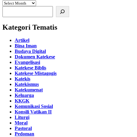
Search
Kategori Tematis
Artikel
Bina Iman
Budaya Digital
Dokumen Katekese
Evangelisasi
Katekese Biblis
Katekese Mistagogis
Katekis
Katekismus
Katekumenat
Keluarga
KKGK
Komunikasi Sosial
Konsili Vatikan II
Liturgi
Moral
Pastoral
Pedoman