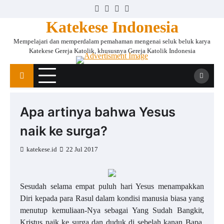
Skip
Facebook
Instagram
Twitter
YouTube
to
Katekese Indonesia
content
Mempelajari dan memperdalam pemahaman mengenai seluk beluk karya
Katekese Gereja Katolik, khususnya Gereja Katolik Indonesia
Apa artinya bahwa Yesus
naik ke surga?
katekese.id
22 Jul 2017
Sesudah selama empat puluh hari Yesus menampakkan
Diri kepada para Rasul dalam kondisi manusia biasa yang
menutup kemuliaan-Nya sebagai Yang Sudah Bangkit,
Kristus naik ke surga dan duduk di sebelah kanan Bapa.