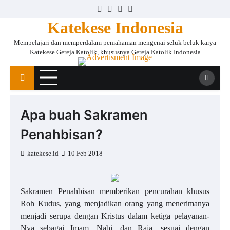
Skip
Facebook
Instagram
Twitter
YouTube
to
Katekese Indonesia
content
Mempelajari dan memperdalam pemahaman mengenai seluk beluk karya
Katekese Gereja Katolik, khususnya Gereja Katolik Indonesia
Apa buah Sakramen
Penahbisan?
katekese.id
10 Feb 2018
Sakramen Penahbisan memberikan pencurahan khusus
Roh Kudus, yang menjadikan orang yang menerimanya
menjadi serupa dengan Kristus dalam ketiga pelayanan-
Nya sebagai Imam, Nabi, dan Raja, sesuai dengan