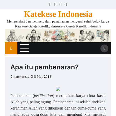
Skip
Facebook
Instagram
Twitter
YouTube
to
Katekese Indonesia
content
Mempelajari dan memperdalam pemahaman mengenai seluk beluk karya
Katekese Gereja Katolik, khususnya Gereja Katolik Indonesia
Apa itu pembenaran?
katekese.id
8 May 2018
Pembenaran (
justification
) merupakan karya cinta kasih
Allah yang paling agung. Pembenaran ini adalah tindakan
kerahiman Allah yang diberikan dengan cuma-cuma yang
menghapus dosa-dosa kita dan membuat kita menjadi