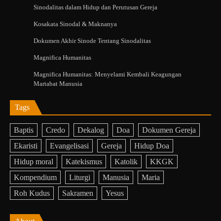
Sinodalitas dalam Hidup dan Perutusan Gereja
Kosakata Sinodal & Maknanya
Dokumen Akhir Sinode Tentang Sinodalitas
Magnifica Humanitas
Magnifica Humanitas: Menyelami Kembali Keagungan
Martabat Manusia
Tags
Baptis
Credo
Dekalog
Doa
Dokumen Gereja
Ekaristi
Evangelisasi
Gereja
Hidup Doa
Hidup moral
Katekismus
Katolik
KKGK
Kompendium
Liturgi
Manusia
Maria
Roh Kudus
Sakramen
Yesus