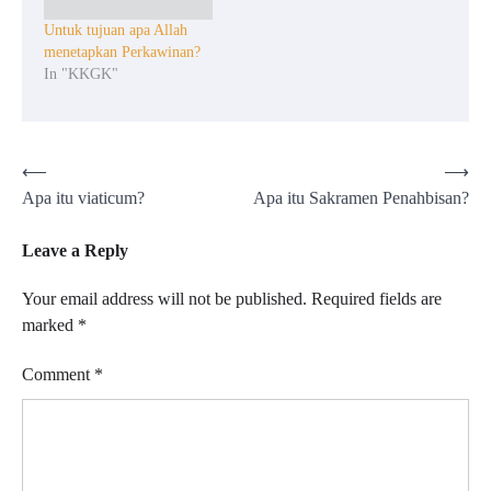
Untuk tujuan apa Allah
menetapkan Perkawinan?
In "KKGK"
Post
⟵
⟶
Apa itu viaticum?
Apa itu Sakramen Penahbisan?
navigation
Leave a Reply
Your email address will not be published.
Required fields are
marked
*
Comment
*