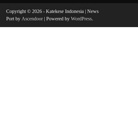
Copyright © 2026 - Katekese Indonesia | News
Port by
Ascendoor
| Powered by
WordPress
.