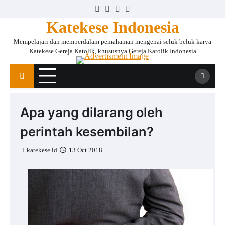
Skip
Facebook
Instagram
Twitter
YouTube
to
Katekese Indonesia
content
Mempelajari dan memperdalam pemahaman mengenai seluk beluk karya
Katekese Gereja Katolik, khususnya Gereja Katolik Indonesia
Apa yang dilarang oleh
perintah kesembilan?
katekese.id
13 Oct 2018