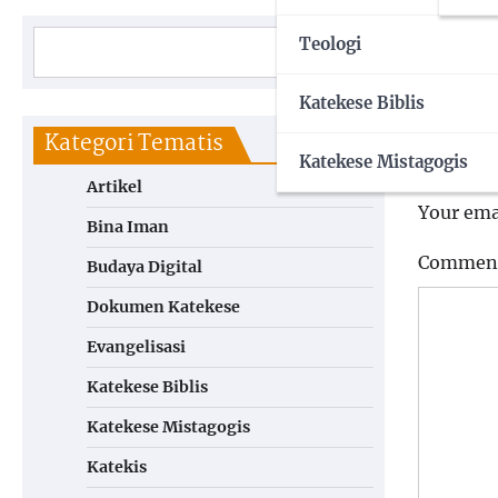
Teologi
Post
⟵
Menga
Katekese Biblis
hari l
naviga
Kategori Tematis
Leave a
Katekese Mistagogis
Artikel
Your emai
Bina Iman
Commen
Budaya Digital
Dokumen Katekese
Evangelisasi
Katekese Biblis
Katekese Mistagogis
Katekis