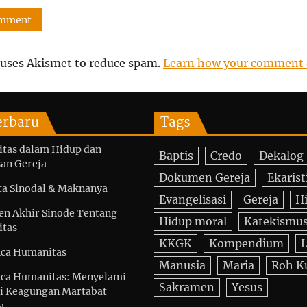
e uses Akismet to reduce spam.
Learn how your comment d
erbaru
Tags
itas dalam Hidup dan
Baptis
Credo
Dekalog
an Gereja
Dokumen Gereja
Ekarist
ta Sinodal & Maknanya
Evangelisasi
Gereja
H
n Akhir Sinode Tentang
Hidup moral
Katekismu
itas
KKGK
Kompendium
L
ica Humanitas
Manusia
Maria
Roh K
ica Humanitas: Menyelami
Sakramen
Yesus
i Keagungan Martabat
a