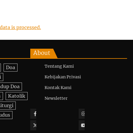
ata is processed.
About
Tentang Kami
Doa
i
Kebijakan Privasi
idup Doa
Kontak Kami
s
Katolik
Newsletter
iturgi
Facebook
Instagram
udus
Twitter
YouTube