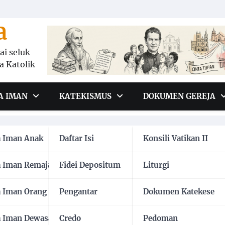
a
i seluk
a Katolik
A IMAN
KATEKISMUS
DOKUMEN GEREJA
 yang dituntut oleh perint
a Iman Anak
Daftar Isi
Konsili Vatikan II
ese.id
11 Jun 2018
a Iman Remaja
Fidei Depositum
Liturgi
a Iman Orang Muda
Pengantar
Dokumen Katekese
tah ini menuntut kita untuk menghormati orang tua k
llah demi kebaikan kita.
a Iman Dewasa
Credo
Pedoman