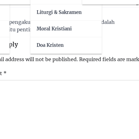
#
Liturgi & Sakramen
pa pengakuan sipil bahwa hari Minggu adalah
Moral Kristiani
ibur itu penting?
tion
 Reply
Doa Kristen
l address will not be published.
Required fields are mar
t
*