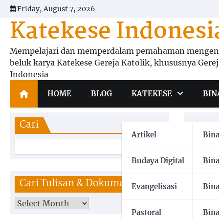
Skip
Friday, August 7, 2026
to
Katekese Indonesi
content
Mempelajari dan memperdalam pemahaman mengena
beluk karya Katekese Gereja Katolik, khususnya Gerej
Indonesia
HOME
BLOG
KATEKESE
BIN
Cari
Apa
Artikel
Bin
Cari
katek
Budaya Digital
Bin
Cari Tulisan & Dokumen
Evangelisasi
Bin
Perin
oleh A
Pastoral
Bin