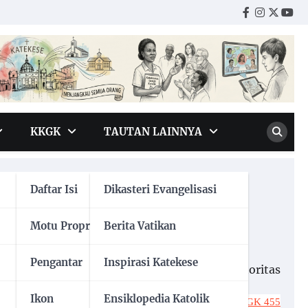
Facebook
Instagr
Twitte
You
KKGK
TAUTAN LAINNYA
ah keempat?
Daftar Isi
Dikasteri Evangelisasi
Motu Proprio
Berita Vatikan
Pengantar
Inspirasi Katekese
ita dan menghormati mereka yang diberi otoritas
Ikon
Ensiklopedia Katolik
KKGK 455