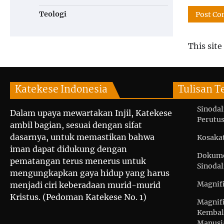
Teologi
This sit
Katekese Indonesia
Tulisan T
Sinodal
Dalam upaya mewartakan Injil, Katekese
Perutus
ambil bagian, sesuai dengan sifat
dasarnya, untuk memastikan bahwa
Kosaka
iman dapat didukung dengan
Dokume
pematangan terus menerus untuk
Sinodal
mengungkapkan gaya hidup yang harus
Magnif
menjadi ciri keberadaan murid-murid
Kristus. (Pedoman Katekese No. 1)
Magnif
Kembal
Manusi