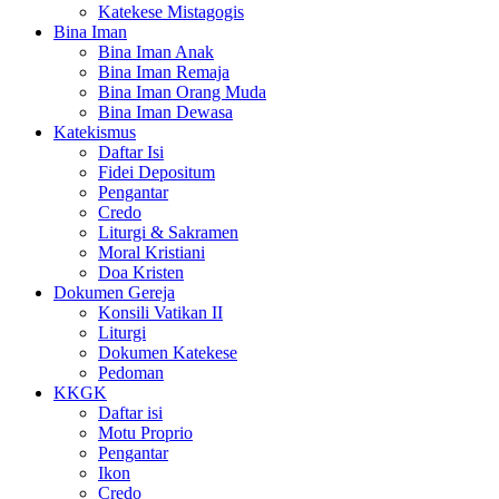
Katekese Mistagogis
Bina Iman
Bina Iman Anak
Bina Iman Remaja
Bina Iman Orang Muda
Bina Iman Dewasa
Katekismus
Daftar Isi
Fidei Depositum
Pengantar
Credo
Liturgi & Sakramen
Moral Kristiani
Doa Kristen
Dokumen Gereja
Konsili Vatikan II
Liturgi
Dokumen Katekese
Pedoman
KKGK
Daftar isi
Motu Proprio
Pengantar
Ikon
Credo