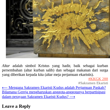
Altar
adalah simbol Kristus yang hadir, baik sebagai kurban
persembahan (altar kurban salib) dan sebagai makanan dari surga
yang diberikan kepada kita (altar meja perjamuan ekaristis).
#KKGK 288
#Sakramen Ekaristi
Post
⟵
Mengapa Sakramen Ekaristi Kudus adalah Perjamuan Paskah?
Bilamana Gereja mengharuskan anggota-anggotanya berpartisipasi
navigation
dalam perayaan Sakramen Ekaristi Kudus?
⟶
Leave a Reply