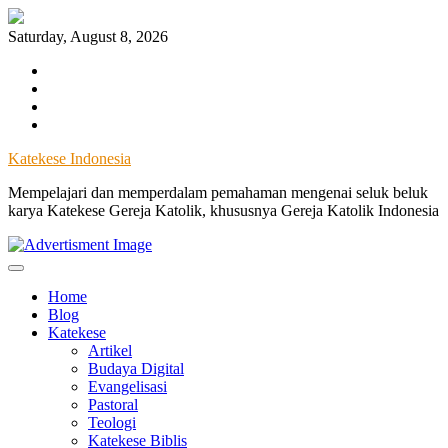
Skip
to
Saturday, August 8, 2026
content
Facebook
Instagram
Twitter
YouTube
Katekese Indonesia
Mempelajari dan memperdalam pemahaman mengenai seluk beluk
karya Katekese Gereja Katolik, khususnya Gereja Katolik Indonesia
Home
Blog
Katekese
Artikel
Budaya Digital
Evangelisasi
Pastoral
Teologi
Katekese Biblis