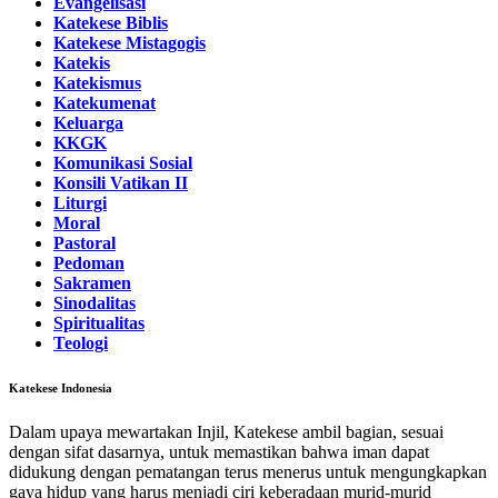
Evangelisasi
Katekese Biblis
Katekese Mistagogis
Katekis
Katekismus
Katekumenat
Keluarga
KKGK
Komunikasi Sosial
Konsili Vatikan II
Liturgi
Moral
Pastoral
Pedoman
Sakramen
Sinodalitas
Spiritualitas
Teologi
Katekese Indonesia
Dalam upaya mewartakan Injil, Katekese ambil bagian, sesuai
dengan sifat dasarnya, untuk memastikan bahwa iman dapat
didukung dengan pematangan terus menerus untuk mengungkapkan
gaya hidup yang harus menjadi ciri keberadaan murid-murid