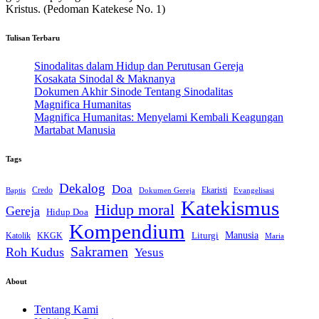
Kristus. (Pedoman Katekese No. 1)
Tulisan Terbaru
Sinodalitas dalam Hidup dan Perutusan Gereja
Kosakata Sinodal & Maknanya
Dokumen Akhir Sinode Tentang Sinodalitas
Magnifica Humanitas
Magnifica Humanitas: Menyelami Kembali Keagungan
Martabat Manusia
Tags
Dekalog
Doa
Credo
Ekaristi
Dokumen Gereja
Evangelisasi
Baptis
Katekismus
Hidup moral
Gereja
Hidup Doa
Kompendium
Liturgi
Manusia
Katolik
KKGK
Maria
Sakramen
Roh Kudus
Yesus
About
Tentang Kami