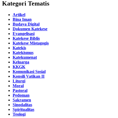
Kategori Tematis
Artikel
Bina Iman
Budaya Digital
Dokumen Katekese
Evangelisasi
Katekese Biblis
Katekese Mistagogis
Katekis
Katekismus
Katekumenat
Keluarga
KKGK
Komunikasi Sosial
Konsili Vatikan II
Liturgi
Moral
Pastoral
Pedoman
Sakramen
Sinodalitas
Spiritualitas
Teologi