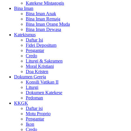
Katekese Mistagogis
Bina Iman
Bina Iman Anak
Bina Iman Remaja
Bina Iman Orang Muda
Bina Iman Dewasa
Katekismus
Daftar Isi
Fidei Depositum
Pengantar
Credo
Liturgi & Sakramen
Moral Kristiani
Doa Kristen
Dokumen Gereja
Konsili Vatikan II
Liturgi
Dokumen Katekese
Pedoman
KKGK
Daftar isi
Motu Proprio
Pengantar
Ikon
Credo