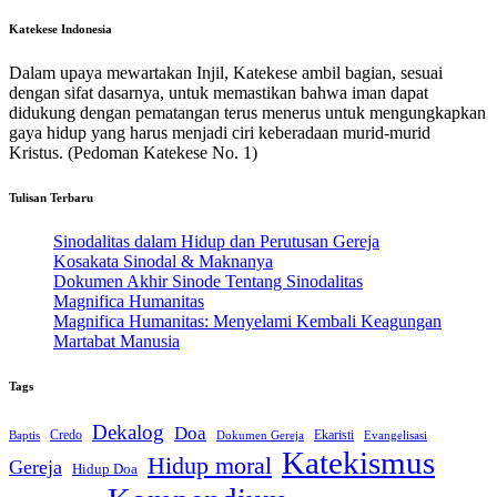
Katekese Indonesia
Dalam upaya mewartakan Injil, Katekese ambil bagian, sesuai
dengan sifat dasarnya, untuk memastikan bahwa iman dapat
didukung dengan pematangan terus menerus untuk mengungkapkan
gaya hidup yang harus menjadi ciri keberadaan murid-murid
Kristus. (Pedoman Katekese No. 1)
Tulisan Terbaru
Sinodalitas dalam Hidup dan Perutusan Gereja
Kosakata Sinodal & Maknanya
Dokumen Akhir Sinode Tentang Sinodalitas
Magnifica Humanitas
Magnifica Humanitas: Menyelami Kembali Keagungan
Martabat Manusia
Tags
Dekalog
Doa
Credo
Ekaristi
Dokumen Gereja
Evangelisasi
Baptis
Katekismus
Hidup moral
Gereja
Hidup Doa