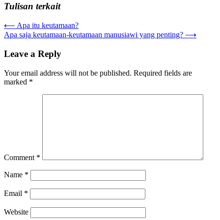
Tulisan terkait
Post
⟵
Apa itu keutamaan?
Apa saja keutamaan-keutamaan manusiawi yang penting?
⟶
navigation
Leave a Reply
Your email address will not be published.
Required fields are
marked
*
Comment
*
Name
*
Email
*
Website