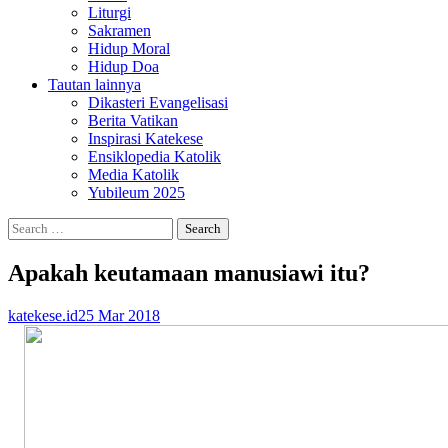
Liturgi
Sakramen
Hidup Moral
Hidup Doa
Tautan lainnya
Dikasteri Evangelisasi
Berita Vatikan
Inspirasi Katekese
Ensiklopedia Katolik
Media Katolik
Yubileum 2025
Search
for:
Apakah keutamaan manusiawi itu?
katekese.id
25 Mar 2018