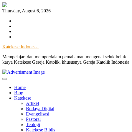
Skip
to
Thursday, August 6, 2026
content
Facebook
Instagram
Twitter
YouTube
Katekese Indonesia
Mempelajari dan memperdalam pemahaman mengenai seluk beluk
karya Katekese Gereja Katolik, khususnya Gereja Katolik Indonesia
Home
Blog
Katekese
Artikel
Budaya Digital
Evangelisasi
Pastoral
Teologi
Katekese Biblis