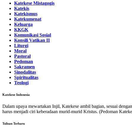
Katekese Mistagogis
Katekis
Katekismus
Katekumenat
Keluarga
KKGK
Komunikasi Sosial
Konsili Vatikan II
Liturgi
Moral
Pastoral
Pedoman
Sakramen
Sinodalitas
Spiritualitas
Teologi
Katekese Indonesia
Dalam upaya mewartakan Injil, Katekese ambil bagian, sesuai deng
harus menjadi ciri keberadaan murid-murid Kristus. (Pedoman Kateke
Tulisan Terbaru