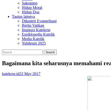
Sakramen
Hidup Moral
Hidup Doa
Tautan lainnya
Dikasteri Evangelisasi
Berita Vatikan
Inspirasi Katekese
Ensiklopedia Katolik
Media Katolik
Yubileum 2025
Search
for:
Bagaimana kita seharusnya memahami real
katekese.id
22 May 2017