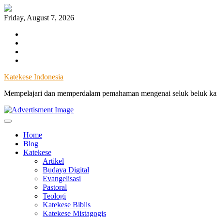
Skip
to
Friday, August 7, 2026
content
Facebook
Instagram
Twitter
YouTube
Katekese Indonesia
Mempelajari dan memperdalam pemahaman mengenai seluk beluk kary
Home
Blog
Katekese
Artikel
Budaya Digital
Evangelisasi
Pastoral
Teologi
Katekese Biblis
Katekese Mistagogis