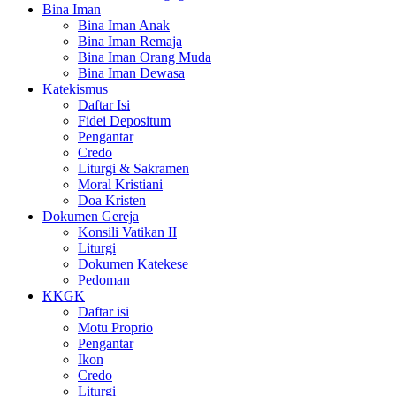
Bina Iman
Bina Iman Anak
Bina Iman Remaja
Bina Iman Orang Muda
Bina Iman Dewasa
Katekismus
Daftar Isi
Fidei Depositum
Pengantar
Credo
Liturgi & Sakramen
Moral Kristiani
Doa Kristen
Dokumen Gereja
Konsili Vatikan II
Liturgi
Dokumen Katekese
Pedoman
KKGK
Daftar isi
Motu Proprio
Pengantar
Ikon
Credo
Liturgi