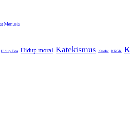
at Manusia
Katekismus
K
Hidup moral
Hidup Doa
Katolik
KKGK