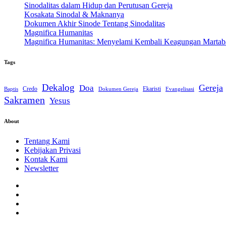
Sinodalitas dalam Hidup dan Perutusan Gereja
Kosakata Sinodal & Maknanya
Dokumen Akhir Sinode Tentang Sinodalitas
Magnifica Humanitas
Magnifica Humanitas: Menyelami Kembali Keagungan Martab
Tags
Dekalog
Gereja
Doa
Credo
Ekaristi
Dokumen Gereja
Evangelisasi
Baptis
Sakramen
Yesus
About
Tentang Kami
Kebijakan Privasi
Kontak Kami
Newsletter
Facebook
Instagram
Twitter
YouTube