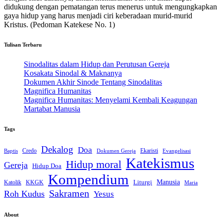
didukung dengan pematangan terus menerus untuk mengungkapkan
gaya hidup yang harus menjadi ciri keberadaan murid-murid
Kristus. (Pedoman Katekese No. 1)
Tulisan Terbaru
Sinodalitas dalam Hidup dan Perutusan Gereja
Kosakata Sinodal & Maknanya
Dokumen Akhir Sinode Tentang Sinodalitas
Magnifica Humanitas
Magnifica Humanitas: Menyelami Kembali Keagungan
Martabat Manusia
Tags
Dekalog
Doa
Credo
Ekaristi
Dokumen Gereja
Evangelisasi
Baptis
Katekismus
Hidup moral
Gereja
Hidup Doa
Kompendium
Liturgi
Manusia
Katolik
KKGK
Maria
Sakramen
Roh Kudus
Yesus
About