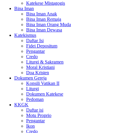
Katekese Mistagogis
Bina Iman
Bina Iman Anak
Bina Iman Remaja
Bina Iman Orang Muda
Bina Iman Dewasa
Katekismus
Daftar Isi
Fidei Depositum
Pengantar
Credo
Liturgi & Sakramen
Moral Kristiani
Doa Kristen
Dokumen Gereja
Konsili Vatikan II
Liturgi
Dokumen Katekese
Pedoman
KKGK
Daftar isi
Motu Proprio
Pengantar
Ikon
Credo