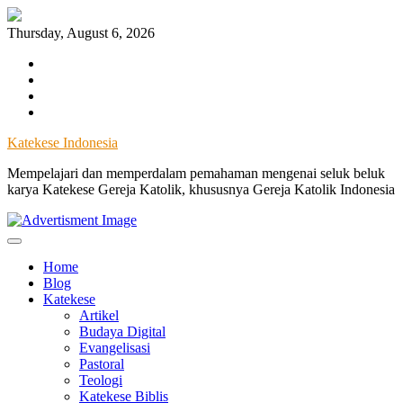
Skip
to
Thursday, August 6, 2026
content
Facebook
Instagram
Twitter
YouTube
Katekese Indonesia
Mempelajari dan memperdalam pemahaman mengenai seluk beluk
karya Katekese Gereja Katolik, khususnya Gereja Katolik Indonesia
Home
Blog
Katekese
Artikel
Budaya Digital
Evangelisasi
Pastoral
Teologi
Katekese Biblis