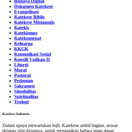
Budaya Digital
Dokumen Katekese
Evangelisasi
Katekese Biblis
Katekese Mistagogis
Katekis
Katekismus
Katekumenat
Keluarga
KKGK
Komunikasi Sosial
Konsili Vatikan II
Liturgi
Moral
Pastoral
Pedoman
Sakramen
Sinodalitas
Spiritualitas
Teologi
Katekese Indonesia
Dalam upaya mewartakan Injil, Katekese ambil bagian, sesuai
dengan sifat dasarnya, untuk memastikan bahwa iman dapat