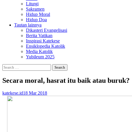
Liturgi
Sakramen
Hidup Moral
Hidup Doa
Tautan lainnya
Dikasteri Evangelisasi
Berita Vatikan
Inspirasi Katekese
Ensiklopedia Katolik
Media Katolik
Yubileum 2025
Search
for:
Secara moral, hasrat itu baik atau buruk?
katekese.id
18 Mar 2018