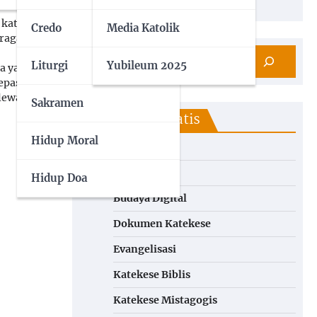
 kata-
Credo
Media Katolik
ragawi
Liturgi
Yubileum 2025
a yang
epas
lewat
Sakramen
Kategori Tematis
Hidup Moral
Artikel
Bina Iman
Hidup Doa
Budaya Digital
Dokumen Katekese
Evangelisasi
Katekese Biblis
Katekese Mistagogis