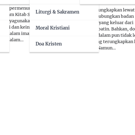
ana doa yang terutama
katekese.id
4 Dec 2019
ngan permenungan akan
Doa yang diungkapkan lewat
Liturgi & Sakramen
 dalam Kitab Suci.
kata menghubungkan badan 
endayagunakan pikiran,
dengan doa yang keluar dari
emosi dan keinginan
Moral Kristiani
kedalaman batin. Bahkan, do
perdalam iman,
paling mendalam pun tidak l
iri dalam…
dari doa yang terungkapkan 
Doa Kristen
kata-kata. Namun…