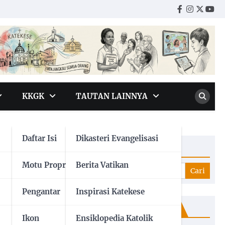
Facebook
Instagr
Twitte
You
KKGK
TAUTAN LAINNYA
Daftar Isi
Dikasteri Evangelisasi
Cari
Motu Proprio
Berita Vatikan
Cari
Pengantar
Inspirasi Katekese
Cari Tulisan & Dokumen
Ikon
Ensiklopedia Katolik