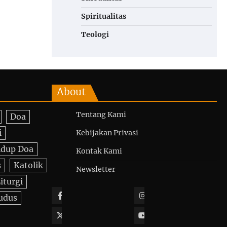
Spiritualitas
Teologi
About
Tentang Kami
Doa
i
Kebijakan Privasi
idup Doa
Kontak Kami
s
Katolik
Newsletter
iturgi
Facebook
Instagram
udus
Twitter
YouTube