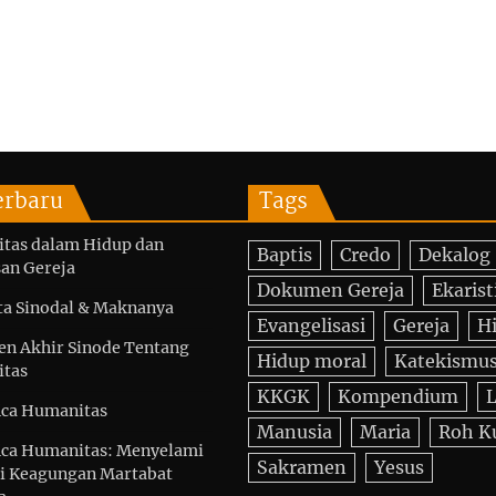
erbaru
Tags
itas dalam Hidup dan
Baptis
Credo
Dekalog
an Gereja
Dokumen Gereja
Ekarist
ta Sinodal & Maknanya
Evangelisasi
Gereja
H
n Akhir Sinode Tentang
Hidup moral
Katekismu
itas
KKGK
Kompendium
L
ica Humanitas
Manusia
Maria
Roh K
ica Humanitas: Menyelami
Sakramen
Yesus
i Keagungan Martabat