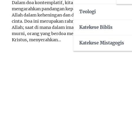
dalam suas
Dalam doa kontemplatif, kita
dimulai de
mengarahkan pandangan kepada
Teologi
Sabda Allah
Allah dalam keheningan dan dalam
Meditasi m
cinta. Doa ini merupakan rahmat
imajinasi, 
Katekese Biblis
Allah; saat di mana dalam iman
untuk mem
murni, orang yang berdoa mencari
membawa d
Kristus, menyerahkan…
Katekese Mistagogis