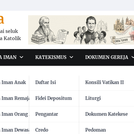
a
i seluk
a Katolik
A IMAN
KATEKISMUS
DOKUMEN GEREJA
a Iman Anak
Daftar Isi
Konsili Vatikan II
a Iman Remaja
Fidei Depositum
Liturgi
editasi itu?
Bagaimana
a Iman Orang Muda
Pengantar
Dokumen Katekese
mengungkapkan doa
d
5 Dec 2019
lewat kata-kata?
dalah permenungan
a Iman Dewasa
Credo
Pedoman