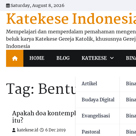
Skip
Saturday, August 8, 2026
to
Katekese Indonesi
content
Mempelajari dan memperdalam pemahaman mengena
beluk karya Katekese Gereja Katolik, khususnya Gerej
Indonesia
HOME
BLOG
KATEKESE
BIN
Tag:
Bentuk Doa
Artikel
Bin
Budaya Digital
Bin
Apakah doa kontemplatif
Apakah m
Evangelisasi
Bin
itu?
katekese.i
katekese.id
6 Dec 2019
Meditasi a
Pastoral
Bin