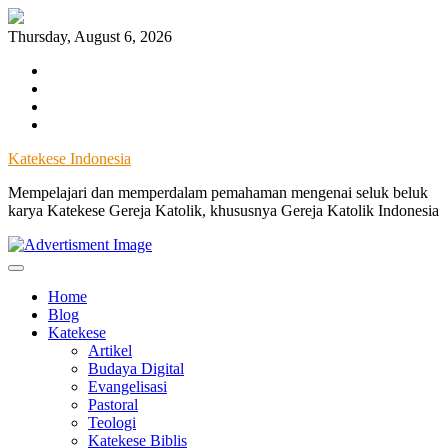
Skip
to
Thursday, August 6, 2026
content
Facebook
Instagram
Twitter
YouTube
Katekese Indonesia
Mempelajari dan memperdalam pemahaman mengenai seluk beluk
karya Katekese Gereja Katolik, khususnya Gereja Katolik Indonesia
Home
Blog
Katekese
Artikel
Budaya Digital
Evangelisasi
Pastoral
Teologi
Katekese Biblis