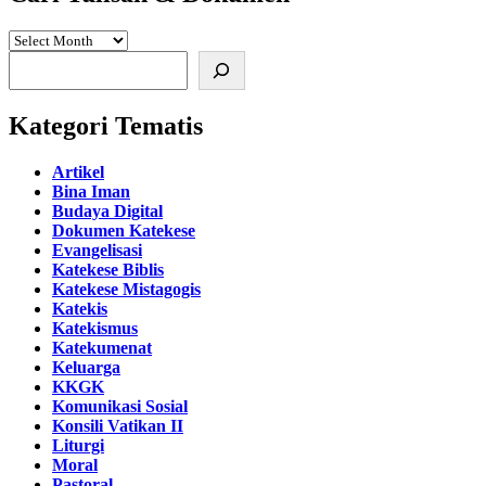
Search
Kategori Tematis
Artikel
Bina Iman
Budaya Digital
Dokumen Katekese
Evangelisasi
Katekese Biblis
Katekese Mistagogis
Katekis
Katekismus
Katekumenat
Keluarga
KKGK
Komunikasi Sosial
Konsili Vatikan II
Liturgi
Moral
Pastoral