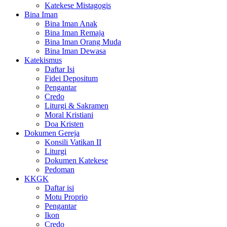
Katekese Mistagogis
Bina Iman
Bina Iman Anak
Bina Iman Remaja
Bina Iman Orang Muda
Bina Iman Dewasa
Katekismus
Daftar Isi
Fidei Depositum
Pengantar
Credo
Liturgi & Sakramen
Moral Kristiani
Doa Kristen
Dokumen Gereja
Konsili Vatikan II
Liturgi
Dokumen Katekese
Pedoman
KKGK
Daftar isi
Motu Proprio
Pengantar
Ikon
Credo