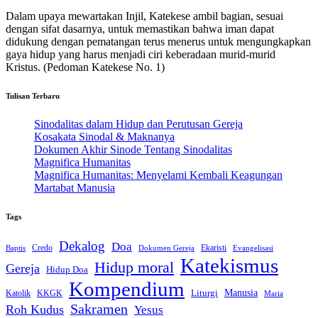
Dalam upaya mewartakan Injil, Katekese ambil bagian, sesuai
dengan sifat dasarnya, untuk memastikan bahwa iman dapat
didukung dengan pematangan terus menerus untuk mengungkapkan
gaya hidup yang harus menjadi ciri keberadaan murid-murid
Kristus. (Pedoman Katekese No. 1)
Tulisan Terbaru
Sinodalitas dalam Hidup dan Perutusan Gereja
Kosakata Sinodal & Maknanya
Dokumen Akhir Sinode Tentang Sinodalitas
Magnifica Humanitas
Magnifica Humanitas: Menyelami Kembali Keagungan
Martabat Manusia
Tags
Dekalog
Doa
Credo
Ekaristi
Dokumen Gereja
Evangelisasi
Baptis
Katekismus
Hidup moral
Gereja
Hidup Doa
Kompendium
Liturgi
Manusia
Katolik
KKGK
Maria
Sakramen
Roh Kudus
Yesus