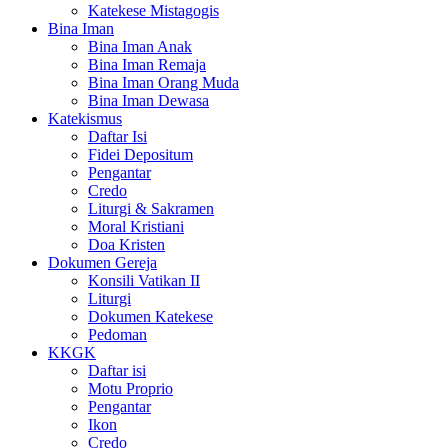
Katekese Mistagogis
Bina Iman
Bina Iman Anak
Bina Iman Remaja
Bina Iman Orang Muda
Bina Iman Dewasa
Katekismus
Daftar Isi
Fidei Depositum
Pengantar
Credo
Liturgi & Sakramen
Moral Kristiani
Doa Kristen
Dokumen Gereja
Konsili Vatikan II
Liturgi
Dokumen Katekese
Pedoman
KKGK
Daftar isi
Motu Proprio
Pengantar
Ikon
Credo