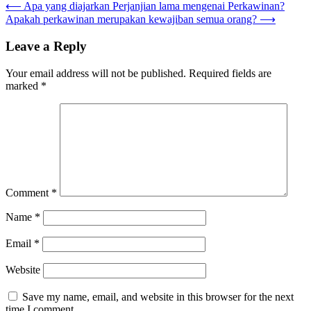
Post
⟵
Apa yang diajarkan Perjanjian lama mengenai Perkawinan?
Apakah perkawinan merupakan kewajiban semua orang?
⟶
navigation
Leave a Reply
Your email address will not be published.
Required fields are
marked
*
Comment
*
Name
*
Email
*
Website
Save my name, email, and website in this browser for the next
time I comment.