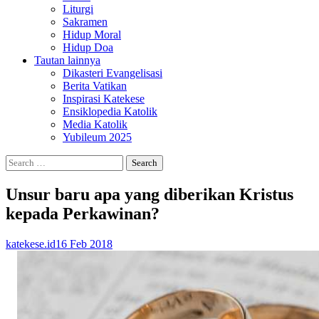
Liturgi
Sakramen
Hidup Moral
Hidup Doa
Tautan lainnya
Dikasteri Evangelisasi
Berita Vatikan
Inspirasi Katekese
Ensiklopedia Katolik
Media Katolik
Yubileum 2025
Search
for:
Unsur baru apa yang diberikan Kristus
kepada Perkawinan?
katekese.id
16 Feb 2018