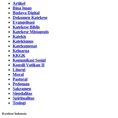
Artikel
Bina Iman
Budaya Digital
Dokumen Katekese
Evangelisasi
Katekese Biblis
Katekese Mistagogis
Katekis
Katekismus
Katekumenat
Keluarga
KKGK
Komunikasi Sosial
Konsili Vatikan II
Liturgi
Moral
Pastoral
Pedoman
Sakramen
Sinodalitas
Spiritualitas
Teologi
Katekese Indonesia