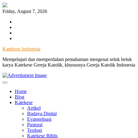
Skip
to
Friday, August 7, 2026
content
Facebook
Instagram
Twitter
YouTube
Katekese Indonesia
Mempelajari dan memperdalam pemahaman mengenai seluk beluk
karya Katekese Gereja Katolik, khususnya Gereja Katolik Indonesia
Home
Blog
Katekese
Artikel
Budaya Digital
Evangelisasi
Pastoral
Teologi
Katekese Biblis