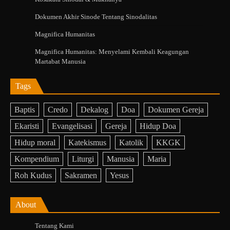
Dokumen Akhir Sinode Tentang Sinodalitas
Magnifica Humanitas
Magnifica Humanitas: Menyelami Kembali Keagungan
Martabat Manusia
Tags
Baptis
Credo
Dekalog
Doa
Dokumen Gereja
Ekaristi
Evangelisasi
Gereja
Hidup Doa
Hidup moral
Katekismus
Katolik
KKGK
Kompendium
Liturgi
Manusia
Maria
Roh Kudus
Sakramen
Yesus
About
Tentang Kami