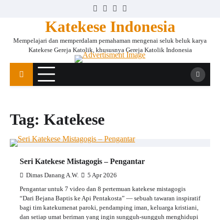
Skip
Facebook
Instagram
Twitter
YouTube
to
Katekese Indonesia
content
Mempelajari dan memperdalam pemahaman mengenai seluk beluk karya
Katekese Gereja Katolik, khususnya Gereja Katolik Indonesia
Tag:
Katekese
Seri Katekese Mistagogis – Pengantar
Dimas Danang A.W.
5 Apr 2026
Pengantar untuk 7 video dan 8 pertemuan katekese mistagogis
“Dari Bejana Baptis ke Api Pentakosta” — sebuah tawaran inspiratif
bagi tim katekumenat paroki, pendamping iman, keluarga kristiani,
dan setiap umat beriman yang ingin sungguh-sungguh menghidupi